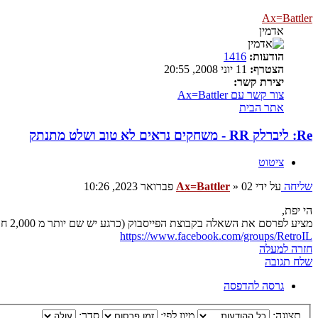
Ax=Battler
אדמין
הודעות:
1416
הצטרף:
11 יוני 2008, 20:55
יצירת קשר:
צור קשר עם Ax=Battler
אתר הבית
Re: ליברלק RR - משחקים נראים לא טוב ושלט מתנתק
ציטוט
שליחה
על ידי
02 פברואר 2023, 10:26
»
Ax=Battler
הי יפת,
מציע לפרסם את השאלה בקבוצת הפייסבוק (כרגע יש שם יותר מ 2,000 חברים):
https://www.facebook.com/groups/RetroIL
חזרה למעלה
שלח תגובה
גרסה להדפסה
תצוגה:
מיון לפי:
סדר: