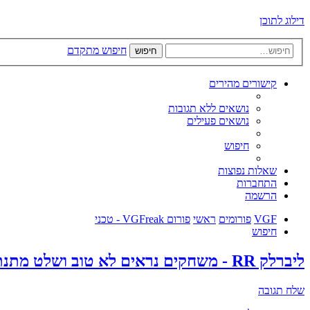
דילוג לתוכן
חיפוש מתקדם
חיפוש
קישורים מהירים
נושאים ללא תגובות
נושאים פעילים
חיפוש
שאלות נפוצות
התחברות
הרשמה
VGF
פורומים
ראשי
פורום VGFreak - טכני
חיפוש
ליברלק RR - משחקים נראים לא טוב ושלט מתנתק
שלח תגובה