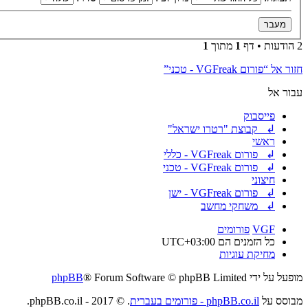
2 הודעות • דף
1
מתוך
1
חזור אל “פורום VGFreak - טכני”
עבור אל
פייסבוק
↲ קבוצת "רטרו ישראל"
ראשי
↲ פורום VGFreak - כללי
↲ פורום VGFreak - טכני
חיצוני
↲ פורום VGFreak - ישן
↲ משחקי מחשב
VGF
פורומים
כל הזמנים הם
UTC+03:00
מחיקת עוגיות
מופעל על ידי
® Forum Software © phpBB Limited
phpBB
מבוסס על
phpBB.co.il - פורומים בעברית
. © 2017 - phpBB.co.il.