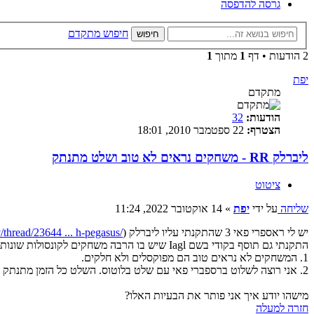
גרסה להדפסה
חיפוש מתקדם
חיפוש
2 הודעות • דף
1
מתוך
1
יפת
מתקדם
הודעות:
32
הצטרף:
22 ספטמבר 2010, 18:01
ליברלק RR - משחקים נראים לא טוב ושלט מתנתק
ציטוט
שליחה
על ידי
יפת
»
14 אוקטובר 2022, 11:24
יש לי ראספרי פאי 3 שהתקנתי עליו ליברלק RR (
)
v/thread/23644 ... h-pegasus/
התקנתי גם תוסף בקודי בשם Iagl שיש בו הרבה משחקים לקונסולות שונות. יש לי 2 בעיות:
1. המשחקים לא נראים טוב הם מפוקסלים ולא חלקים.
2. אני רוצה לשלוט ברספברי פאי עם שלט בלוטוס. השלט כל הזמן מתנתק מהקודי (ההגדרה ENABLE CONTROLLER SUPPORT מתכבה לבד) ואז אני צריך לחבר מקלדת כדי לשלוט בליברלק קודי.
מישהו יודע איך אני פותר את הבעיות האלו?
חזרה למעלה