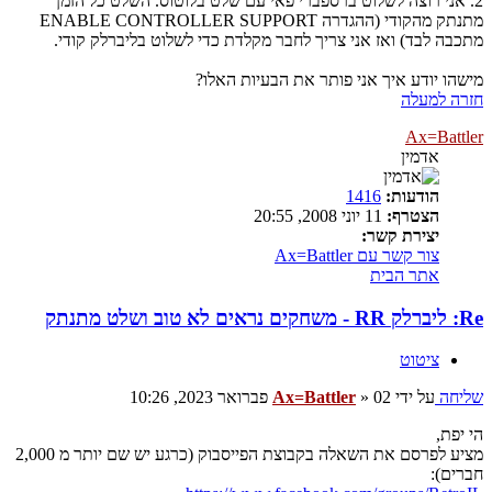
2. אני רוצה לשלוט ברספברי פאי עם שלט בלוטוס. השלט כל הזמן
מתנתק מהקודי (ההגדרה ENABLE CONTROLLER SUPPORT
מתכבה לבד) ואז אני צריך לחבר מקלדת כדי לשלוט בליברלק קודי.
מישהו יודע איך אני פותר את הבעיות האלו?
חזרה למעלה
Ax=Battler
אדמין
הודעות:
1416
הצטרף:
11 יוני 2008, 20:55
יצירת קשר:
צור קשר עם Ax=Battler
אתר הבית
Re: ליברלק RR - משחקים נראים לא טוב ושלט מתנתק
ציטוט
שליחה
על ידי
02 פברואר 2023, 10:26
»
Ax=Battler
הי יפת,
מציע לפרסם את השאלה בקבוצת הפייסבוק (כרגע יש שם יותר מ 2,000
חברים):