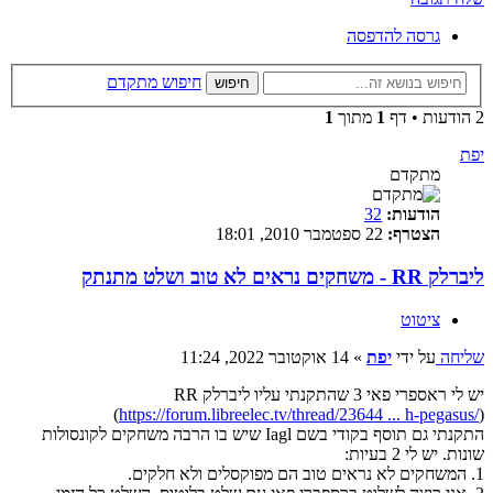
גרסה להדפסה
חיפוש מתקדם
חיפוש
2 הודעות • דף
1
מתוך
1
יפת
מתקדם
הודעות:
32
הצטרף:
22 ספטמבר 2010, 18:01
ליברלק RR - משחקים נראים לא טוב ושלט מתנתק
ציטוט
שליחה
על ידי
יפת
»
14 אוקטובר 2022, 11:24
יש לי ראספרי פאי 3 שהתקנתי עליו ליברלק RR
(
https://forum.libreelec.tv/thread/23644 ... h-pegasus/
)
התקנתי גם תוסף בקודי בשם Iagl שיש בו הרבה משחקים לקונסולות
שונות. יש לי 2 בעיות:
1. המשחקים לא נראים טוב הם מפוקסלים ולא חלקים.