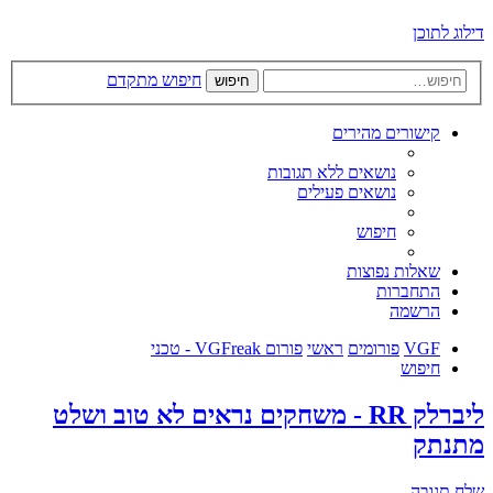
דילוג לתוכן
חיפוש מתקדם
חיפוש
קישורים מהירים
נושאים ללא תגובות
נושאים פעילים
חיפוש
שאלות נפוצות
התחברות
הרשמה
VGF
פורומים
ראשי
פורום VGFreak - טכני
חיפוש
ליברלק RR - משחקים נראים לא טוב ושלט
מתנתק
שלח תגובה