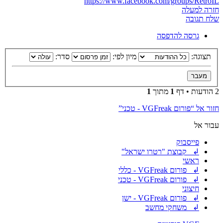
https://www.facebook.com/groups/RetroIL
חזרה למעלה
שלח תגובה
גרסה להדפסה
תצוגה:
מיון לפי:
סדר:
2 הודעות • דף
1
מתוך
1
חזור אל “פורום VGFreak - טכני”
עבור אל
פייסבוק
↲ קבוצת "רטרו ישראל"
ראשי
↲ פורום VGFreak - כללי
↲ פורום VGFreak - טכני
חיצוני
↲ פורום VGFreak - ישן
↲ משחקי מחשב