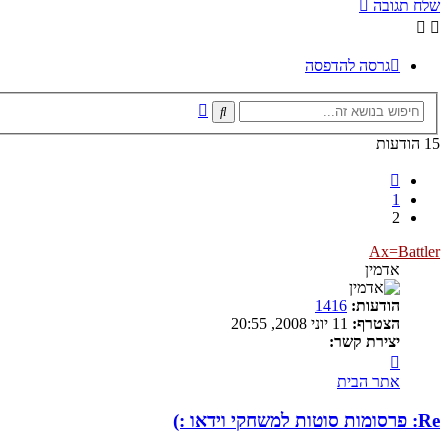
שלח תגובה
גרסה להדפסה
חיפוש
חיפוש
מתקדם
15 הודעות
הקודם
1
2
Ax=Battler
אדמין
הודעות:
1416
הצטרף:
11 יוני 2008, 20:55
יצירת קשר:
צור
קשר
אתר הבית
עם
Ax=Battler
Re: פרסומות סוטות למשחקי וידאו :)