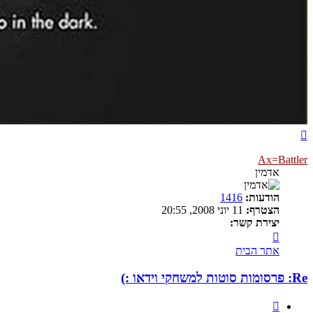
חזרה
למעלה
Ax=Battler
אדמין
הודעות:
1416
הצטרף:
11 יוני 2008, 20:55
יצירת קשר:
צור
קשר
אתר הבית
עם
Ax=Battler
Re: פרסומות סוטות למשחקי וידאו :)
ציטוט