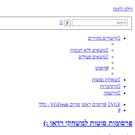
דילוג לתוכן
חיפוש
חיפוש
מתקדם
קישורים מהירים
נושאים ללא תגובות
נושאים פעילים
חיפוש
שאלות נפוצות
התחברות
הרשמה
VGF
פורומים
ראשי
פורום VGFreak - כללי
חיפוש
פרסומות סוטות למשחקי וידאו :)