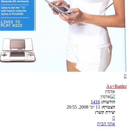
חזרה
למעלה
Ax=Battler
אדמין
הודעות:
1416
הצטרף:
11 יוני 2008, 20:55
יצירת קשר:
צור
קשר
אתר הבית
עם