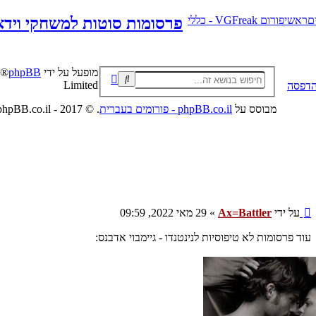
ם
ראשי
פורום VGFreak - כללי
פרסומות סוטות למשחקי וידא
מופעל על ידי
phpBB
חיפוש
חיפוש
Limited
הדפסה
מתקדם
מבוסס על
phpBB.co.il - פורומים בעברית
. © 2017 - phpBB.co.il.
שליחה
על ידי
Ax=Battler
»
29 מאי 2022, 09:59
עוד פרסומות לא טיפוסיות לנינטנדו - גיימבוי אדבנס: