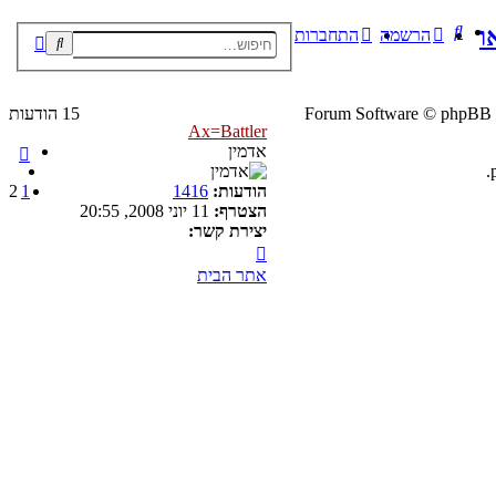
חיפוש
ו
הרשמה
התחברות
חיפוש
חיפוש
מתקדם
® Forum Software © phpBB
15 הודעות
Ax=Battler
הקודם
אדמין
הודעות:
1416
1
2
הצטרף:
11 יוני 2008, 20:55
יצירת קשר:
צור
קשר
אתר הבית
עם
Ax=Battler