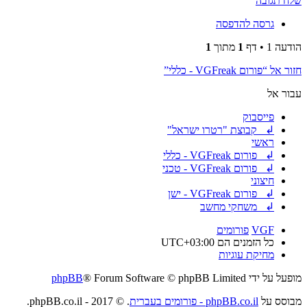
שלח תגובה
גרסה להדפסה
הודעה 1 • דף
1
מתוך
1
חזור אל “פורום VGFreak - כללי”
עבור אל
פייסבוק
↲ קבוצת "רטרו ישראל"
ראשי
↲ פורום VGFreak - כללי
↲ פורום VGFreak - טכני
חיצוני
↲ פורום VGFreak - ישן
↲ משחקי מחשב
VGF
פורומים
כל הזמנים הם
UTC+03:00
מחיקת עוגיות
מופעל על ידי
® Forum Software © phpBB Limited
phpBB
מבוסס על
phpBB.co.il - פורומים בעברית
. © 2017 - phpBB.co.il.