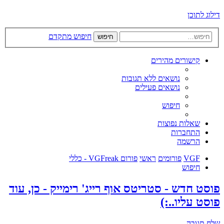
דילוג לתוכן
חיפוש מתקדם
חיפוש
קישורים מהירים
נושאים ללא תגובות
נושאים פעילים
חיפוש
שאלות נפוצות
התחברות
הרשמה
VGF
פורומים
ראשי
פורום VGFreak - כללי
חיפוש
פוסט חדש - סטריטס אוף רייג' רימייק - כן, עוד
פוסט עליו..:)
שלח תגובה