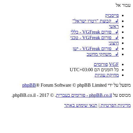
עבור אל
פייסבוק
↲ קבוצת "רטרו ישראל"
ראשי
↲ פורום VGFreak - כללי
↲ פורום VGFreak - טכני
חיצוני
↲ פורום VGFreak - ישן
↲ משחקי מחשב
VGF
פורומים
כל הזמנים הם
UTC+03:00
מחיקת עוגיות
מופעל על ידי
® Forum Software © phpBB Limited
phpBB
מבוסס על
phpBB.co.il - פורומים בעברית
. © 2017 - phpBB.co.il.
מדיניות הפרטיות
|
תנאי שימוש באתר