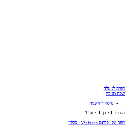
חזרה למעלה
שלח תגובה
גרסה להדפסה
הודעה 1 • דף
1
מתוך
1
חזור אל “פורום VGFreak - כללי”