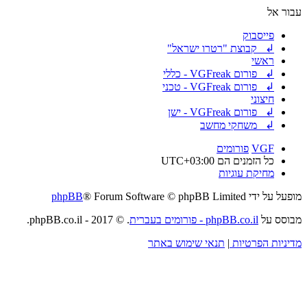
עבור אל
פייסבוק
↲ קבוצת "רטרו ישראל"
ראשי
↲ פורום VGFreak - כללי
↲ פורום VGFreak - טכני
חיצוני
↲ פורום VGFreak - ישן
↲ משחקי מחשב
VGF
פורומים
כל הזמנים הם
UTC+03:00
מחיקת עוגיות
מופעל על ידי
® Forum Software © phpBB Limited
phpBB
מבוסס על
phpBB.co.il - פורומים בעברית
. © 2017 - phpBB.co.il.
מדיניות הפרטיות
|
תנאי שימוש באתר