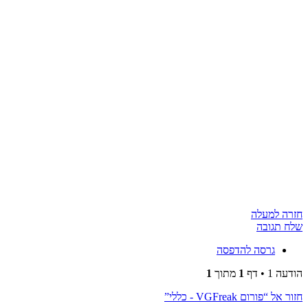
חזרה למעלה
שלח תגובה
גרסה להדפסה
הודעה 1 • דף
1
מתוך
1
חזור אל “פורום VGFreak - כללי”