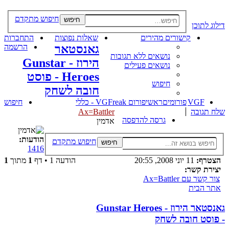
חיפוש מתקדם
חיפוש
דילוג לתוכן
קישורים מהירים
שאלות נפוצות
התחברות
גאנסטאר
הרשמה
נושאים ללא תגובות
הירוז - Gunstar
נושאים פעילים
Heroes - פוסט
חיפוש
חובה לשחק
VGF
פורומים
ראשי
פורום VGFreak - כללי
חיפוש
שלח תגובה
Ax=Battler
גרסה להדפסה
אדמין
הודעות:
חיפוש מתקדם
חיפוש
1416
הצטרף:
11 יוני 2008, 20:55
הודעה 1 • דף
1
מתוך
1
יצירת קשר:
צור קשר עם Ax=Battler
אתר הבית
גאנסטאר הירוז - Gunstar Heroes
- פוסט חובה לשחק