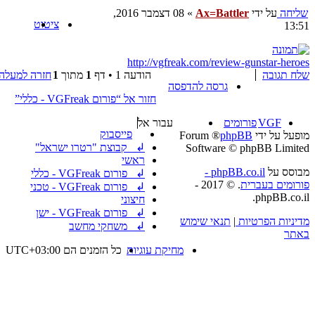
שליחה
על ידי
Ax=Battler
»
08 דצמבר 2016,
ציטוט
13:51
http://vgfreak.com/review-gunstar-heroes
שלח תגובה
הודעה 1 • דף
1
מתוך
1
חזרה למעלה
גרסה להדפסה
חזור אל “פורום VGFreak - כללי”
VGF
פורומים
עבור אל
פייסבוק
מופעל על ידי
phpBB
® Forum
↲ קבוצת "רטרו ישראל"
Software © phpBB Limited
ראשי
מבוסס על
phpBB.co.il -
↲ פורום VGFreak - כללי
פורומים בעברית
. © 2017 -
↲ פורום VGFreak - טכני
phpBB.co.il.
חיצוני
↲ פורום VGFreak - ישן
מדיניות הפרטיות
|
תנאי שימוש
↲ משחקי מחשב
באתר
מחיקת עוגיות
כל הזמנים הם
UTC+03:00