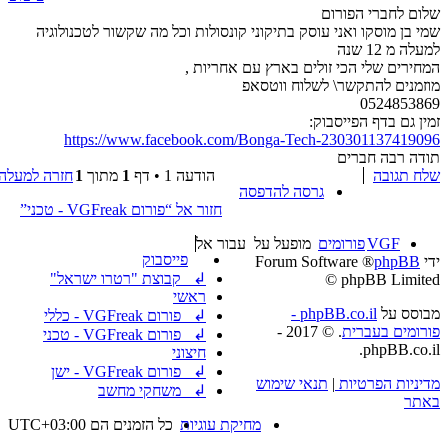
שלום לחברי הפורום
שמי בן מוסקו ואני עוסק בתיקוני קונסולות וכל מה שקשור לטכנולוגיה
למעלה מ 12 שנה
המחירים שלי הכי זולים בארץ עם אחריות ,
מוזמנים להתקשר\ לשלוח ווטסאפ
0524853869
זמין גם בדף הפייסבוק:
https://www.facebook.com/Bonga-Tech-230301137419096
תודה רבה חברים
שלח תגובה
הודעה 1 • דף
1
מתוך
1
חזרה למעלה
גרסה להדפסה
חזור אל “פורום VGFreak - טכני”
VGF
פורומים
מופעל על
עבור אל
פייסבוק
ידי
phpBB
® Forum Software
↲ קבוצת "רטרו ישראל"
© phpBB Limited
ראשי
מבוסס על
phpBB.co.il -
↲ פורום VGFreak - כללי
פורומים בעברית
. © 2017 -
↲ פורום VGFreak - טכני
phpBB.co.il.
חיצוני
↲ פורום VGFreak - ישן
מדיניות הפרטיות
|
תנאי שימוש
↲ משחקי מחשב
באתר
מחיקת עוגיות
כל הזמנים הם
UTC+03:00