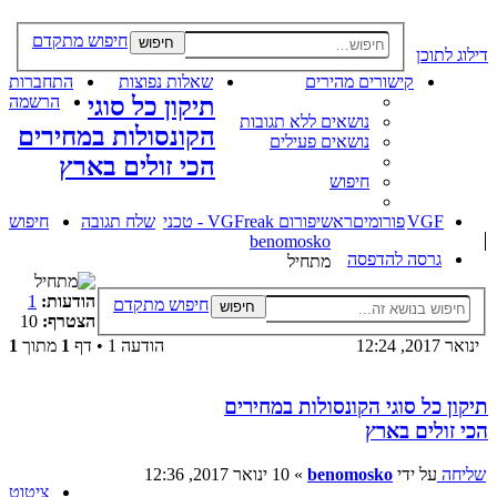
חיפוש מתקדם
חיפוש
דילוג לתוכן
קישורים מהירים
שאלות נפוצות
התחברות
תיקון כל סוגי
הרשמה
נושאים ללא תגובות
הקונסולות במחירים
נושאים פעילים
הכי זולים בארץ
חיפוש
VGF
פורומים
ראשי
פורום VGFreak - טכני
שלח תגובה
חיפוש
benomosko
גרסה להדפסה
מתחיל
הודעות:
1
חיפוש מתקדם
חיפוש
הצטרף:
10
ינואר 2017, 12:24
הודעה 1 • דף
1
מתוך
1
תיקון כל סוגי הקונסולות במחירים
הכי זולים בארץ
שליחה
על ידי
benomosko
»
10 ינואר 2017, 12:36
ציטוט