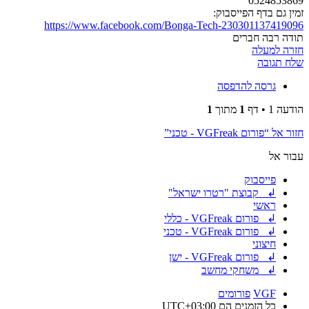
0524853869
זמין גם בדף הפייסבוק:
https://www.facebook.com/Bonga-Tech-230301137419096
תודה רבה חברים
חזרה למעלה
שלח תגובה
גרסה להדפסה
הודעה 1 • דף
1
מתוך
1
חזור אל “פורום VGFreak - טכני”
עבור אל
פייסבוק
↲ קבוצת "רטרו ישראל"
ראשי
↲ פורום VGFreak - כללי
↲ פורום VGFreak - טכני
חיצוני
↲ פורום VGFreak - ישן
↲ משחקי מחשב
VGF
פורומים
כל הזמנים הם
UTC+03:00