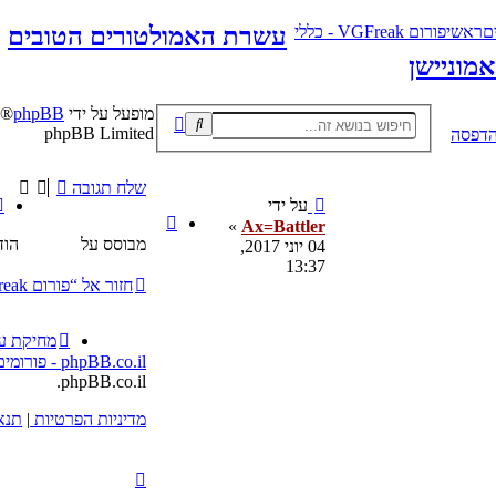
ם
ראשי
פורום VGFreak - כללי
עשרת האמולטורים הטובים
מופעל על ידי
phpBB
חיפוש
חיפוש
phpBB Limited
הדפסה
מתקדם
שלח תגובה
שליחה
על ידי
ציטוט
»
Ax=Battler
מבוסס על
הודעה
04 יוני 2017,
13:37
חזור אל “פורום VGFreak - כללי”
מחיקת עו
phpBB.co.il - פורומים בעברית
phpBB.co.il.
מדיניות הפרטיות
|
תנא