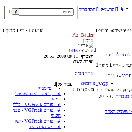
חיפוש
הרשמה
התחברות
חיפוש
חיפוש
מתקדם
® Forum Software ©
הודעה 1 • דף
1
מתוך
1
Ax=Battler
אדמין
חזרה
הודעות:
1416
למעלה
גרסה להדפסה
הצטרף:
11 יוני 2008, 20:55
יצירת קשר:
 1 • דף
1
מתוך
1
צור
קשר
אתר הבית
עם
Ax=Battler
פורומים
VGF
עבור אל
פייסבוק
כל הזמנים הם
UTC+03:00
גיות
↲ קבוצת "רטרו ישראל"
. © 2017 -
ראשי
↲ פורום VGFreak - כללי
↲ פורום VGFreak - טכני
י שימוש באתר
חיצוני
↲ פורום VGFreak - ישן
↲ משחקי מחשב