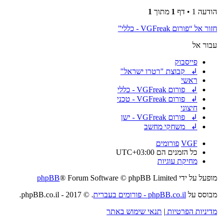
הודעה 1 • דף
1
מתוך
1
חזור אל “פורום VGFreak - כללי”
עבור אל
פייסבוק
↲ קבוצת "רטרו ישראל"
ראשי
↲ פורום VGFreak - כללי
↲ פורום VGFreak - טכני
חיצוני
↲ פורום VGFreak - ישן
↲ משחקי מחשב
VGF
פורומים
כל הזמנים הם
UTC+03:00
מחיקת עוגיות
מופעל על ידי
® Forum Software © phpBB Limited
phpBB
מבוסס על
phpBB.co.il - פורומים בעברית
. © 2017 - phpBB.co.il.
מדיניות הפרטיות
|
תנאי שימוש באתר