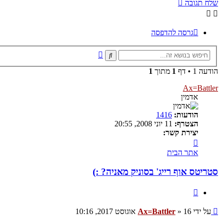
שלח תגובה
גרסה להדפסה
חיפוש
חיפוש
מתקדם
הודעה 1 • דף
1
מתוך
1
Ax=Battler
אדמין
הודעות:
1416
הצטרף:
11 יוני 2008, 20:55
יצירת קשר:
צור
קשר
אתר הבית
עם
Ax=Battler
סטריטס אוף רייג' בסוניק מאניה? :)
ציטוט
שליחה
על ידי
16 אוגוסט 2017, 10:16
»
Ax=Battler