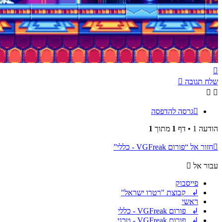
חזרה
למעלה
שלח תגובה
גרסה להדפסה
הודעה 1 • דף
1
מתוך
1
חזור אל “פורום VGFreak - כללי”
עבור אל
פייסבוק
↲ קבוצת "רטרו ישראל"
ראשי
↲ פורום VGFreak - כללי
↲ פורום VGFreak - טכני