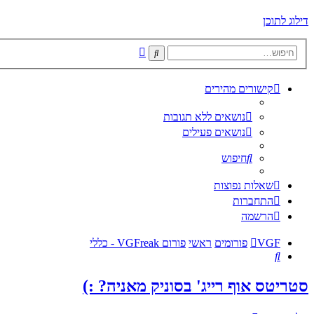
דילוג לתוכן
חיפוש
חיפוש
מתקדם
קישורים מהירים
נושאים ללא תגובות
נושאים פעילים
חיפוש
שאלות נפוצות
התחברות
הרשמה
VGF
פורומים
ראשי
פורום VGFreak - כללי
חיפוש
סטריטס אוף רייג' בסוניק מאניה? :)