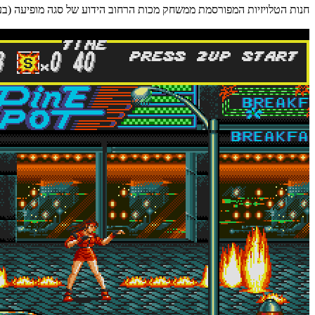
חנות הטלויזיות המפורסמת ממשחק מכות הרחוב הידוע של סגה מופיעה (בער