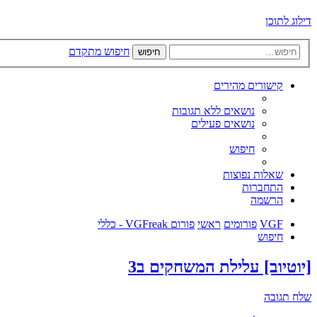
דילוג לתוכן
חיפוש מתקדם
חיפוש
קישורים מהירים
נושאים ללא תגובות
נושאים פעילים
חיפוש
שאלות נפוצות
התחברות
הרשמה
VGF
פורומים
ראשי
פורום VGFreak - כללי
חיפוש
[יוטיוב] עלילת המשחקים ב3
שלח תגובה