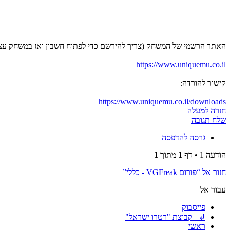
האתר הרשמי של המשחק (צריך להירשם כדי לפתוח חשבון ואז במשחק עצמו
https://www.uniquemu.co.il
קישור להורדה:
https://www.uniquemu.co.il/downloads
חזרה למעלה
שלח תגובה
גרסה להדפסה
הודעה 1 • דף
1
מתוך
1
חזור אל “פורום VGFreak - כללי”
עבור אל
פייסבוק
↲ קבוצת "רטרו ישראל"
ראשי