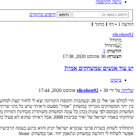
גרסה להדפסה
חיפוש מתקדם
חיפוש
הודעה 1 • דף
1
מתוך
1
elicohen92
מתחיל
הודעות:
1
הצטרף:
30 אוגוסט 2020, 17:38
יש עוד אנשים שמשחקים אמיו?
ציטוט
שליחה
על ידי
30 אוגוסט 2020, 17:44
»
elicohen92
היי לכולם אני אלי בן 28 ובעקבות תקופת הקורונה יצא לי לחזור קצת למחשב ולדפדף במשחקי עבר ששיחקתי
בין יתר המשחקים נזכרתי במשחק "אמיו" מפעם וראיתי שיש כל מיני שרתי
המשחק מבוסס לפי עונות (בהן כל עונה המשחק משתדרג מבחינת דמויות מש
שיחקתי באמיו ישראל של יאיר סביבות 2008 אבל ראיתי שהוא לא פעיל כל כך מבחינת שחקנים ויש הרבה נפילות לשרתים
התחלתי לשחק בשרת פרטי שנקרא ישראל יוניק והוא כרגע בעונה הרביעי
אפשר לשלוח לי הודעה במשחק ונתאמן יחד. אני במשחק: Stone