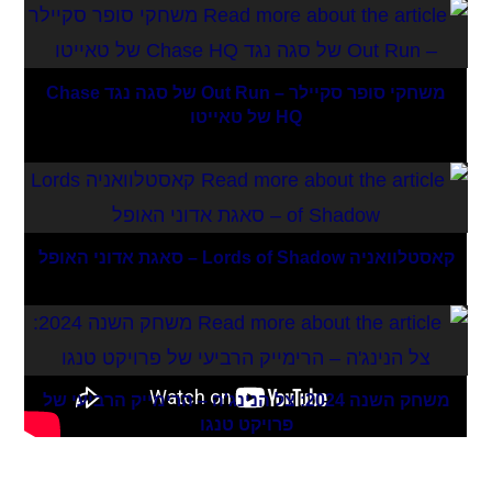
משחקי סופר סקיילר – Out Run של סגה נגד Chase
HQ של טאייטו
קאסטלוואניה Lords of Shadow – סאגת אדוני האופל
משחק השנה 2024: צל הנינג'ה – הרימייק הרביעי של
פרויקט טנגו