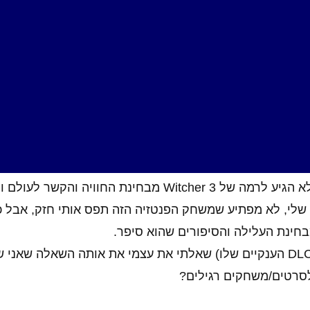
תפקידים
היום (19 במאי 2025) בדיוק 10 שנים ליציאתו של משחק העשור (201X) של VGFreak. וויצ'ר 3 הוא עד ה
וב נוסף – אימרסיביות (או "היטמעות", אם תרצו). כלומר, 
 והדמויות בו, ועד כמה הוא מכניס את השחקן לאווירה ומשכ
שלו. מכל משחקי העולם הפתוח ששיחקתי בהם אף משחק לא הגיע לרמה של Witcher 3 מבחינ
שלי, לא מפתיע שמשחק הפנטזיה הזה תפס אותי חזק, אבל כ
בחינת העלילה והסיפורים שהוא סיפר.
כשסיימתי את 150 השעות של המשחק העיקרי (לפני שני ה DLC הענקיים שלו) שאלתי את עצמי את אותה הש
לסרטים/משחקים רגילים?