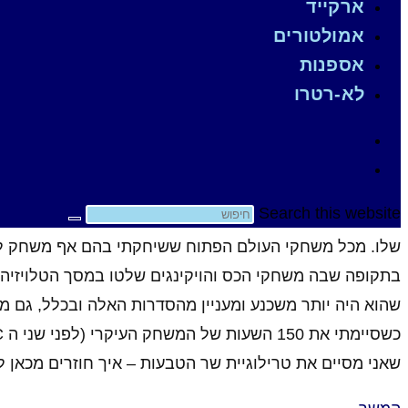
ארקייד
אמולטורים
משחקים
/
אקסבוקס
/
חובה לשחק
/
לא-רטרו
/
פלייסטיישן
/
אספנות
משחק השנה 2015 ומשחק העשור: The Witcher 3 Wild Hunt
לא-רטרו
ההיטמעות הגבוהה ביותר ששיחקתי בו!
מלבד פרזנטציה וגיימפליי, במשחקי עולם-פתוח יש פרמטר חש
Search this website
משכנע באינטראקטיביות שלו עם השחקן על מגוון האובייקטים
בתקופה שבה משחקי הכס והויקינגים שלטו במסך הטלויזיה 
שהוא היה יותר משכנע ומעניין מהסדרות האלה ובכלל, גם מ
שאני מסיים את טרילוגיית שר הטבעות – איך חוזרים מכאן 