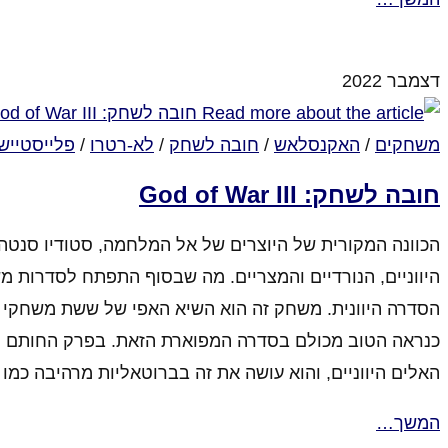
סגור לתגובות
על Darksiders Genesis – ההתחלה
דצמבר 2022
משחקים
/
האקנסלאש
/
חובה לשחק
/
לא-רטרו
/
פלייסטיישן
חובה לשחק: God of War III
הכוונה המקורית של היוצרים של אל המלחמה, סטודיו סנטה 
הסדרה היוונית. משחק זה הוא השיא האפי של ששת משחקי 
כנראה הטוב מכולם בסדרה המפוארת הזאת. בפרק החותם ה
האלים היווניים, והוא עושה את זה בברוטאליות מרהיבה כמו 
המשך…