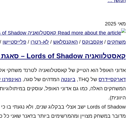
המשך…
אין תגובות
מאי 2025
משחקים
/
אקסבוקס
/
האקנסלאש
/
לא-רטרו
/
פלייסטיישן
/
קאסטלוואניה Lords of Shadow – סאגת אדוני האופל
אדוני האופל הוא הטייק של קאסטלוואניה לטרנד משחקי אל המלחמה של סוף שנות 
דארקסיידרס
של THQ,
ביונטה
המדהים של סגה,
האינפרנו 
המשחקים האלה, כמו גם אדוני האופל, עוסקים במיתולוגיות ד
היוונית).
Lords of Shadow ישב אצלי בבקלוג שנים, ולא נג
מדובר במשחק מצויין ומהמרשימים ביותר בז'אנר שאני כל כך