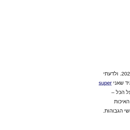
הסאגה הנורדית של סדרת אל המלחמה היא בת שני משחקים בלבד, היא החלה במשחק מ 2018 והסתיימה בהמשכו מ 2022. ולדעתי
יד שאני
super
ל הכל –
האיכות
י הגבוהות.