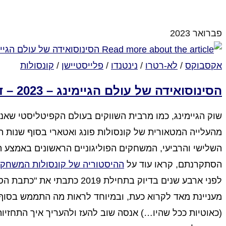
סגור לתגובות
על חובה לשחק: God of War הסאגה הנורדית
פברואר 2023
אקסבוקס
/
לא-רטרו
/
נינטנדו
/
פלייסטיישן
/
קונסולות
הסינוסואידה של עולם הגיימינג – 2023 – דור הקונסולות התשיעי
שוק הגיימינג, כמו מרבית השווקים בעולם הקפיטליסטי שאנו 
מהעלייה המטאורית של קונסולות פונג ואטארי בסוף שנות 
השלישי והרביעי, המשחקים הפוליגוניים הראשונים באמצע הני
הסתקרנתם, קראו עוד על
ההיסטוריה של קונסולות המשחקי
לפני ארבע שנים בדיוק בתחילת 2019 כתבתי את "כתבת הסינוסואידה" הראשונה שקראתי לה "
מעניינת מאד לקרוא כעת, ובמיוחד לראות מה התממש בסוף ו
(כאוטיות ככל שהיו…) אנסה שוב להעז ולהעריך איך התחזיו