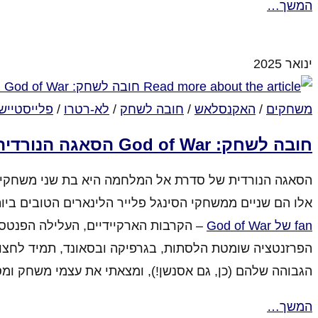
המשך…
סגור לתגובות
על קאסטלוואניה Lords of Shadow – סאגת אדוני האופל
ינואר 2025
משחקים
/
האקנסלאש
/
חובה לשחק
/
לא-רטרו
/
פלייסטיישן
חובה לשחק: God of War הסאגה הנורדית
אלו הם שניים ממשחקי הסינגל פלייר הלינארים הטובים ביו
fan של God of War
– הקרבות הארקיידיים, העלילה הפנטסטי
הפרזנטציה שומטת הלסתות, בגרפיקה ובסאונד, תמיד לחצו 
הגבוהה שלהם (כן, גם אסנשן!), ומצאתי את עצמי משחק ומס
המשך…