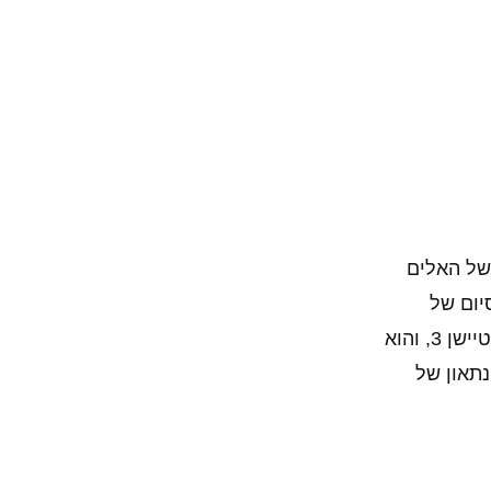
של האלים
G בו עסקינן הוא פרק הסיום של
ופלייסטיישן 3, והוא
תאון של