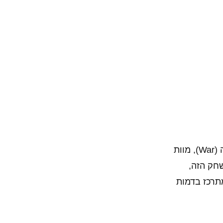
עוסקת בארבעת פרשי האפוקליפסה – מלחמה (War), מוות
שהמשחק הזה,
מתרכז בדמות