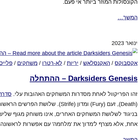
הקונסולות המוזר ביותר אי פעם.
המשך…
סגור לתגובות
על הסינוסואידה של עולם הגיימינג – 2023 – דור הקונסולות התשיעי
ינואר 2023
אקסבוקס
/
האקנסלאש
/
יריות
/
לא-רטרו
/
משחקים
/
פלייס
Darksiders Genesis – ההתחלה
זהו הפריקוול לאחת מסדרות המשחקים האהובות עלי.
סדרת
(Death), זעם (Fury) ומדון (trife
בניגוד לשלושת המשחקים האחרים, אינו משוחק מגוף שלישי,
אחת, אלא מצרף ל'מדון' את 'מלחמה' עם אפשרות לראשונה ב
המשך…