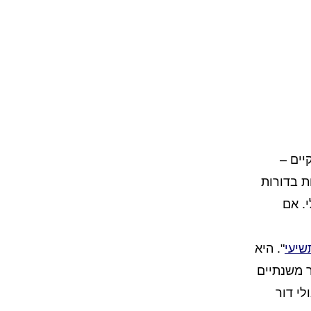
יים –
ת בדורות
. אם
שיעי
". היא
ר משנתיים
י דור