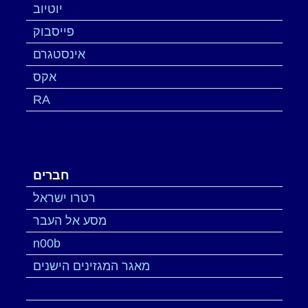
יוטיוב
פייסבוק
אינסטגרם
אקס
RA
חברים
רטרו ישראל
מסע אל העבר
n00b
מאגר המגזינים הישנים