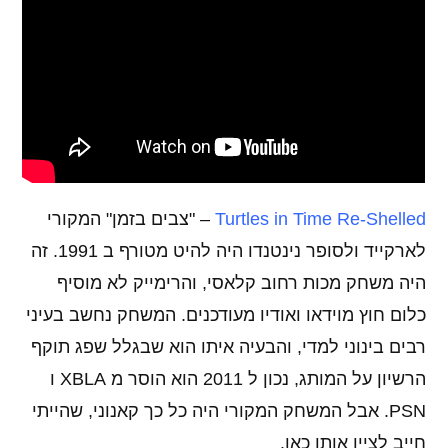
Turtles in Time Re-Shelled
– "צבים בזמן" המקורי
לארקייד ולסופר נינטנדו היה להיט מטורף ב 1991. זה
היה משחק מכות רחוב קלאסי, והרימייק לא מוסיף
כלום חוץ מוידאו ואודיו מעודכנים. המשחק נחשב בעיני
רבים בינוני למדי, והבעיה איתו הוא שבגלל שפג תוקף
הרשיון על המותג, נכון ל 2011 הוא הוסר מ XBLA ו
PSN. אבל המשחק המקורי היה כל כך קאנוני, שהייתי
חייב לציין אותו כאן.