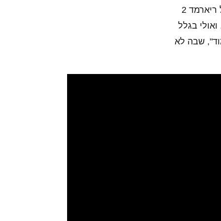
הוא משחק פלטפורמה בעולם תלת מימדי מלא ולכן היה איכשהו הגיוני להוסיף לו כפתור קפיצה, אבל ריארמד 2
ואולי בגלל
ד", שבה לא