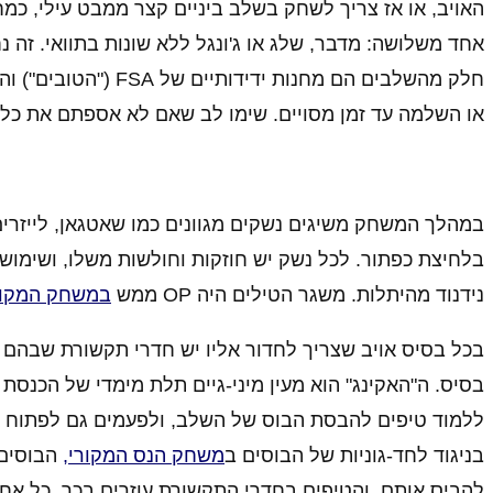
האויב, או אז צריך לשחק בשלב ביניים קצר ממבט עילי, כ
אחד משלושה: מדבר, שלג או ג'ונגל ללא שונות בתוואי. זה 
חלק מהשלבים הם מחנו
או השלמה עד זמן מסויים. שימו לב שאם לא אספתם את כל
במהלך המשחק משיגים נשקים מגוונים כמו שאטגאן, לייזרים
בלחיצת כפתור. לכל נשק יש חוזקות וחולשות משלו, ושימוש
נידנוד מהיתלות. משגר הטילים היה OP ממש
במשחק המקור
בסיס. ה"האקינג" הוא מעין מיני-גיים תלת מימדי של הכנסת
ללמוד טיפים להבסת הבוס של השלב, ולפעמים גם לפתוח את
בניגוד לחד-גוניות של הבוסים ב
משחק הנס המקורי,
הבוסים 
להביס אותם, והטיפים בחדרי התקשורת עוזרים בכך. כל אח