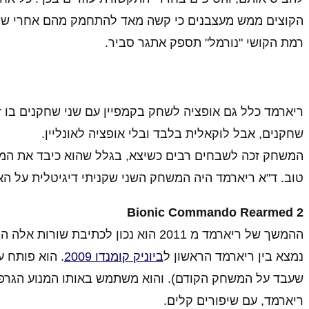
הקוצים ממש מעצבנים כי קשה מאד להתחמק מהם אחרי שנוח
רמת הקושי "נורמל" תספק אתגר סביר.
ריארמד כלל גם אופציה לשחק בקמפיין עם שני שחקנים בו ז
שחקנים, אבל לוקאלית בלבד ובלי אופציה לאונליין.
המשחק זכה לשבחים רבים כשיצא, בגלל שהוא כיבד את המק
טוב. ד"א ריארמד היה המשחק השני שקניתי דיגיטלית על ה
Bionic Commando Rearmed 2
ההמשך של ריארמד מ 2011 הוא נכון לכת
נמצא בין ריארמד הראשון ל
ביוניק קומנדו 2009
שעבד על המשחק הקודם). והוא משתמש באותו המנוע הגרפי 
ריארמד, עם שיפורים קלים.