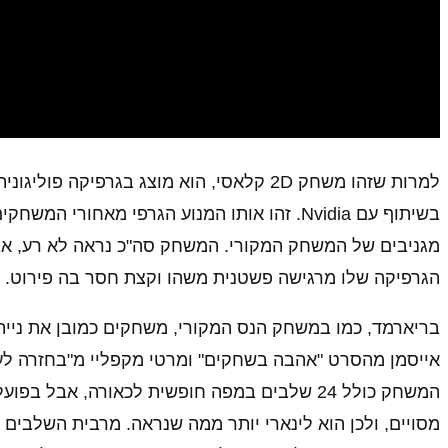
בשיתוף עם Nvidia. זהו אותו המנוע הגרפי מאחורי המשחקים הגדולים של הסטודיו, כולל
מגניבים של המשחק המקורי. המשחק סה"כ נראה לא רע, א
הגרפיקה שלו מרגישה פשטנית משהו וקצת חסר בה פירוט.
בריארמד, כמו במשחק הנס המקורי, משחקים כמובן את נייתן 
אייסמן מהסרט "אהבה בשחקים" ומרטי מקפליי מ"בחזרה לע
המשחק כולל 24 שלבים במפה חופשית לכאורה, א
מסויים, ולכן הוא לינארי יותר ממה שנראה. מרבית השלבי