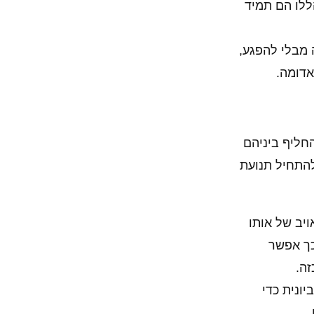
השלבים הללו הם תמיד
 למטרה מבלי להפגע,
אדומה.
חליף ביניהם
להתחיל תנועת
יעין של ה FSA ולחדור למערכות האויב של אותו
כך אפשר
ה.
ונית כדי