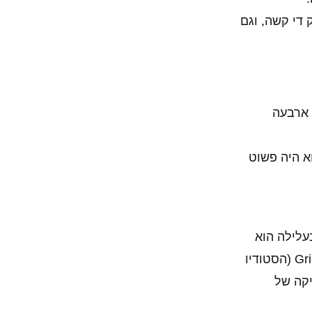
די קשה, וגם
 ארבעה
א היה פשוט
ת בעלילה הוא
. הוא פותח ע"י Fatshark, גם הוא סטודיו שבדי שגייס חלק מהעובדים מ Grin (הסטודיו
יקה של