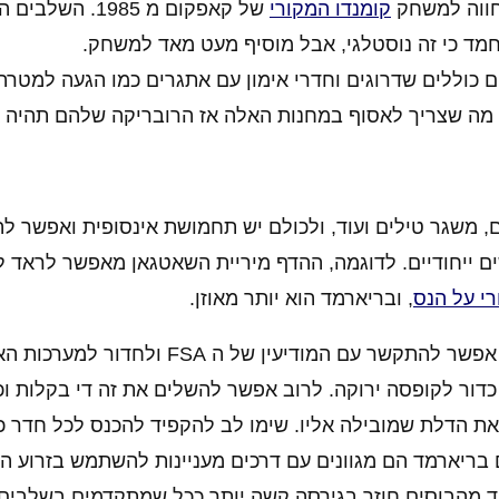
מחווה למשחק
קומנדו המקורי
של קאפקום מ 1985. 
נחמד כי זה נוסטלגי, אבל מוסיף מעט מאד למשחק.
ת ידידותיים של FSA ("הטובים") והם כוללים שדרוגים וחדרי אימון עם אתגרים כמו הגעה
 מה שצריך לאסוף במחנות האלה אז הרובריקה שלהם תהיה 
, משגר טילים ועוד, ולכולם יש תחמושת אינסופית ואפשר לה
ים ייחודיים. לדוגמה, ההדף מיריית השאטגאן מאפשר לראד 
י על הנס
, ובריארמד הוא יותר מאוזן.
בכל בסיס אויב שצריך לחדור אליו יש חדרי תקשורת שבהם אפשר להתקשר עם המוד
 כדור לקופסה ירוקה. לרוב אפשר להשלים את זה די בקלות ו
 הדלת שמובילה אליו. שימו לב להקפיד להכנס לכל חדר כז
בריארמד הם מגוונים עם דרכים מעניינות להשתמש בזרוע הבי
ד מהבוסים חוזר בגירסה קשה יותר ככל שמתקדמים בשלבים.