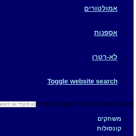
Bionic Commando Rearmed
אמולטורים
ריארמד יצא דיגיטלית בלבד כקידום מכירות למשחק "העיקר
אספנות
אפשרית, קל וחומר לסטודיו יחסית קטן. במובן הזה יש פה דמ
לא-רטרו
יציאתו.
הקש
נדחו, וקאפקום הלכה בסוף ל Double Helix לפיתוח
סטריידר 2014 שלדעתי הוא משחק
Toggle website search
ודרך אגב, Grin גם הגישו לסגה הצעה לפתח
משחק סטריטס 
לבסוף רק
אחרי עשור שלם
.
Press Escape to close the search panel.
משחקים
קונסולות