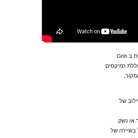
למרות שזהו משחק 2D קלאסי, הוא מוצג בגרפיקה פוליגונית מלאה, ומשתמש במנוע גרפי ייעודי בשם 'דיזל' שפותח פנימית ב Grin
וללת רמיקסים
מקור,
ילוב של
ד או נשק
 בשיירה של