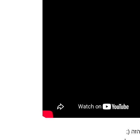
זה (;