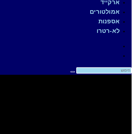
ארקייד
the
אמולטורים
search
אספנות
panel.
לא-רטרו
Search
this
website