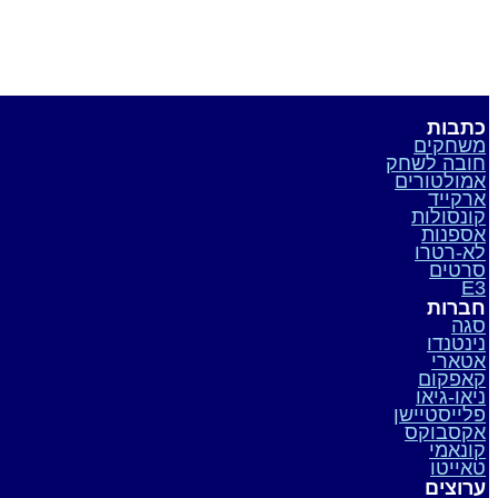
כתבות
משחקים
חובה לשחק
אמולטורים
ארקייד
קונסולות
אספנות
לא-רטרו
סרטים
E3
חברות
סגה
נינטנדו
אטארי
קאפקום
ניאו-גיאו
פלייסטיישן
אקסבוקס
קונאמי
טאייטו
ערוצים