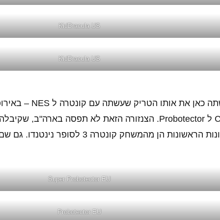
KidDracula US
KidDracula US
משחק מעולה מתקופת הרנסנס של המגה דרייב. קו
כל הדמויות מבני אדם לרובוטים ושם המשחק שונה מ Contra ל Probotector. הצנזורה הזאת לא תפסה 
לגירסה היפנית רק ברמת קושי גבוהה הרבה יותר. שתי התמונות הראשונות הן מהמשחק ק
Super Probotector EU
Probotector EU