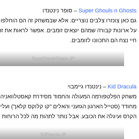
Super Ghouls n Ghosts
– סופר נינטנדו
גם כאן צונזרו צלבים נוצריים. אלא שבמשחק זה הם הוחלפו 
על ארונות קבורה שמהם יוצאים זומבים. אפשר לראות את ז
חיי נצח הם התכוונו לזומבים.
SuperGhoulsGhosts JP
Kid Dracula
– נינטנדו גיימבוי
משחק הפלטפורמה המעולה והחמוד מסידרת קאסטלוואניה לג
מחודד (סטייל הארגון הגזעני והאלים "קו קלוקס קלאן") וע
הקרס ועיגלה את הכובע. אבל נותר לתהות מה לכל הרוחו
KidDracula JP