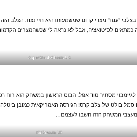
בצלבי "ענח" מצרי קדום שמשמעותו היא חיי נצח. הצלב הזה 
ה כמתאים לסיטואציה, אבל לא נראה לי שכשהמצרים הקדמוני
SuperGhoulsGhosts US
יימבוי מסתיר סוד אפל. הבוס הראשון במשחק הוא רוח רפ
ליו סמל בולט של צלב קרס! הגירסה האמריקאית כמובן ביטלה
ת מעצבי המשחק הזה חשבו לעצמם…
KidDracula US