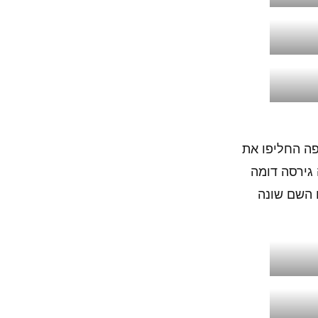
נאמי עשתה כאן את אותו הטריק שעשתה עם קונטרה ל NES – באירופה החליפו את
בארה"ב, שקיבלה גירסה דומה
ונטרה 3 לסופר נינטנדו. גם שם השם שונה