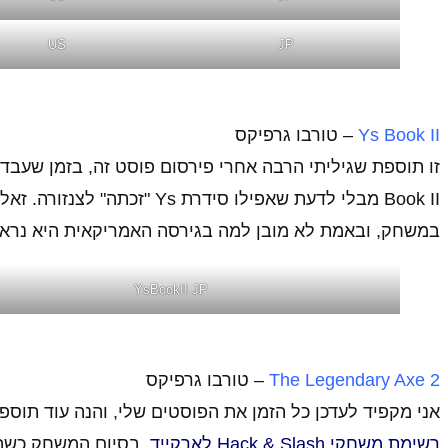
US
JP
Ys Book II
– טורבו גרפיקס
זו תוספת שגיליתי הרבה אחרי פירסום פוסט זה, בזמן שעבד
Book II מבלי לדעת שאפילו סי
במשחק, ובאמת לא מובן למה בגירסה האמריקאית היא נראית
YsBookII JP
The Legendary Axe 2
– טורבו גרפיקס
אני מקפיד לעדכן כל הזמן את הפוסטים שלי, והנה עוד תוס
רשימת משחקי Hack & Slash לארקייד
. בסיום המשחק כשהג