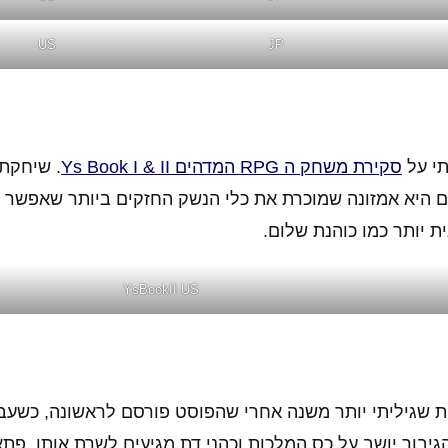
US
JP
תי על
סקירת משחק ה RPG המדהים Ys Book I & II
. שיחקתי
דרת Ys "זכתה" לצנזורה. זאלם היא אמזונה שמוכרת את כלי הנשק החזקים ביותר שאפש
 יותר כמו כוהנת שלום.
YsBookII US
פת שגיליתי יותר משנה אחרי שהפוסט פורסם לראשונה, כשעב
יבור יושב על כס המלכות וכהני דת מגיעים לשרת אותו, פת