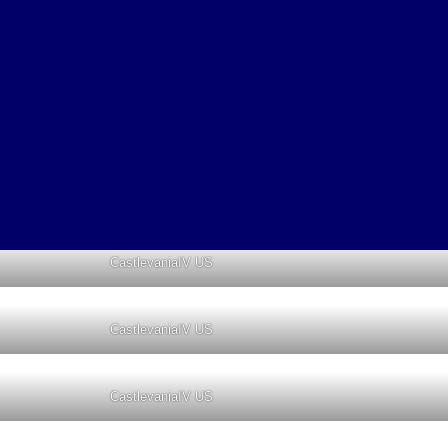
BionicCommando US
ק בשדים יהיה בלי אף איזכור של צלב נוצרי. מסתבר שהצנזו
ם הכי בסיסיים שלה. בנוסף, כל הופעה של גוף האישה צריכ
היתה מאד נפוצה, ואת זה נראה בעוד הרבה דוגמאות בהמשך.
CastlevaniaIV US
CastlevaniaIV US
CastlevaniaIV US