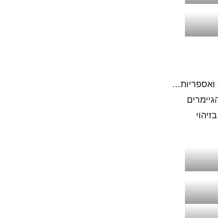
בות ואספריות…
גיימרים
זיהוי