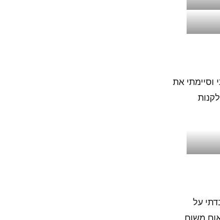
 וסיימתי את
ר לקנות
דתי על
אום משום