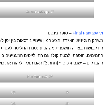
ContraHardCorps JP
Final Fantasy VI
– סופר נינטנדו
משחק ה JRPG האגדתי הציג המון שינויי גירסאות ב
היו לבושות בצורה חושפנית משהו, ונינטנדו החליטה לעטות א
התמימים. הוספתי למטה קולז' עם ההיילייטים המעניינים ב
ההבדלים – ישנם 4 כיסויי [תחת :)] האם תוכלו לזהות את כולם?
FinalFantasyVI JP
US
JP
US
JP